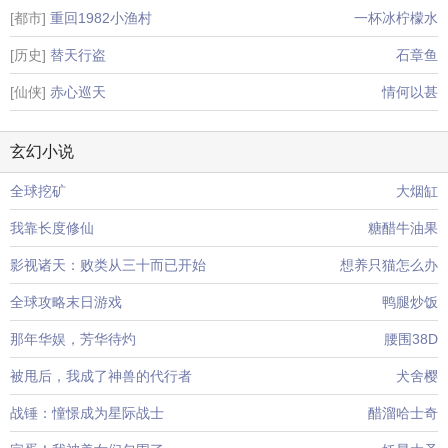
[都市]
重回1982小渔村
一杯冰柠檬水
[历史]
替天行盗
石章鱼
[仙侠]
赤心巡天
情何以甚
玄幻小说
全球挖矿
大烟缸
我靠长度修仙
糖醋牛油果
影视诸天：败类从三十而已开始
想养只猫怎么办
全球攻略末日游戏
鸭腿炒饭
那年华娱，芳华待灼
腰围38D
被甩后，我成了神兽的代行者
犬舍樱
战锤：憧憬成为星际战士
醋溜哈士奇