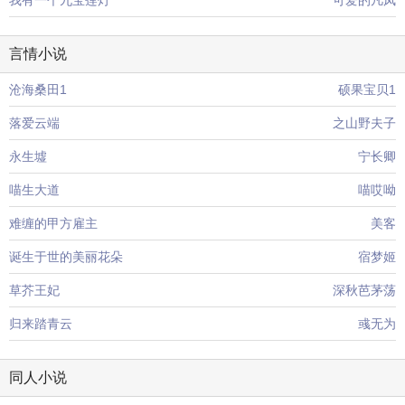
我有一个九宝莲灯
可爱的凡凤
言情小说
沧海桑田1
硕果宝贝1
落爱云端
之山野夫子
永生墟
宁长卿
喵生大道
喵哎呦
难缠的甲方雇主
美客
诞生于世的美丽花朵
宿梦姬
草芥王妃
深秋芭茅荡
归来踏青云
彧无为
同人小说