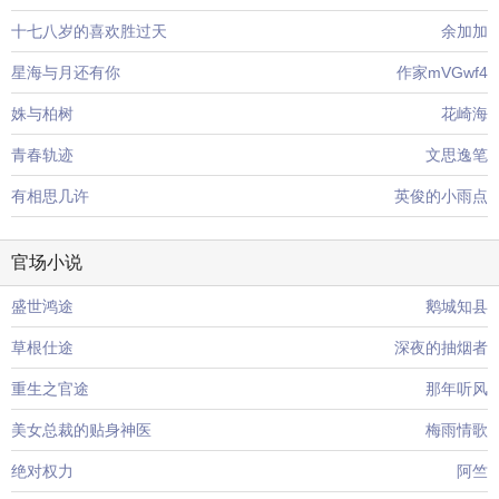
十七八岁的喜欢胜过天
余加加
星海与月还有你
作家mVGwf4
姝与柏树
花崎海
青春轨迹
文思逸笔
有相思几许
英俊的小雨点
官场小说
盛世鸿途
鹅城知县
草根仕途
深夜的抽烟者
重生之官途
那年听风
美女总裁的贴身神医
梅雨情歌
绝对权力
阿竺