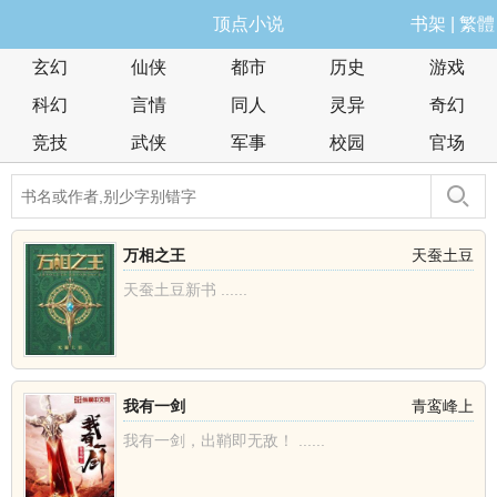
顶点小说
书架
|
繁體
玄幻
仙侠
都市
历史
游戏
科幻
言情
同人
灵异
奇幻
竞技
武侠
军事
校园
官场
万相之王
天蚕土豆
天蚕土豆新书 ......
我有一剑
青鸾峰上
我有一剑，出鞘即无敌！ ......