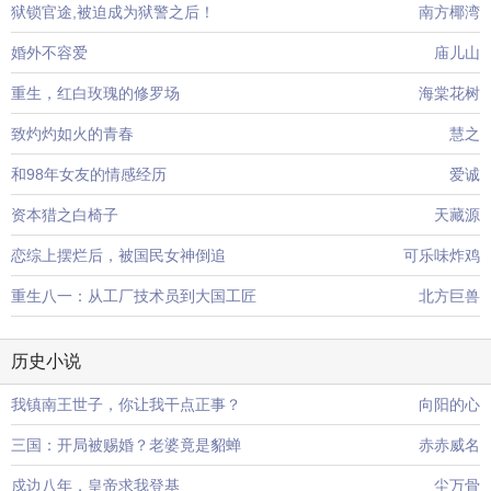
狱锁官途,被迫成为狱警之后！
南方椰湾
婚外不容爱
庙儿山
重生，红白玫瑰的修罗场
海棠花树
致灼灼如火的青春
慧之
和98年女友的情感经历
爱诚
资本猎之白椅子
天藏源
恋综上摆烂后，被国民女神倒追
可乐味炸鸡
重生八一：从工厂技术员到大国工匠
北方巨兽
历史小说
我镇南王世子，你让我干点正事？
向阳的心
三国：开局被赐婚？老婆竟是貂蝉
赤赤威名
戍边八年，皇帝求我登基
尘万骨