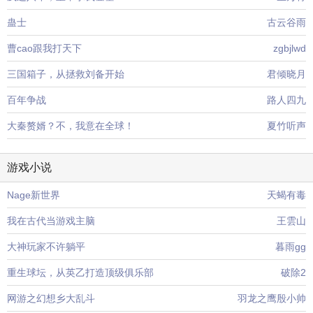
蛊士
古云谷雨
曹cao跟我打天下
zgbjlwd
三国箱子，从拯救刘备开始
君倾晓月
百年争战
路人四九
大秦赘婿？不，我意在全球！
夏竹听声
游戏小说
Nage新世界
天蝎有毒
我在古代当游戏主脑
王雲山
大神玩家不许躺平
暮雨gg
重生球坛，从英乙打造顶级俱乐部
破除2
网游之幻想乡大乱斗
羽龙之鹰殷小帅