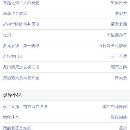
穿越之僵尸大战植物
男厕所长
绿茵传奇教父
龙们客
超神学院的审判天使
孟家老四
走刃
千里握兵符
多元射线：第一阶段
五行皆全只缺爱
足坛掌门人
三十不哭
龙门镖局之玄夜江湖
明冥之间
穿越诸天从风云开始
断风云
灵异小说
夜半直播：前方诡异出没
那年杏花微雨
地狱迷宫
黑夜蝴蝶
我的老婆是蛇妖
蕉尔