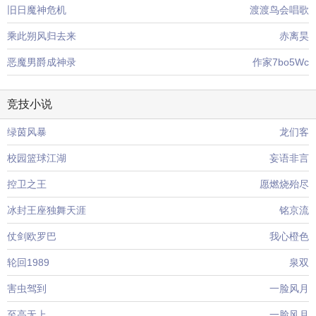
旧日魔神危机
渡渡鸟会唱歌
乘此朔风归去来
赤离昊
恶魔男爵成神录
作家7bo5Wc
竞技小说
绿茵风暴
龙们客
校园篮球江湖
妄语非言
控卫之王
愿燃烧殆尽
冰封王座独舞天涯
铭京流
仗剑欧罗巴
我心橙色
轮回1989
泉双
害虫驾到
一脸风月
至高无上
一脸风月