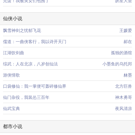
完蛋！我被美女们包围了
妖星大圣
仙侠小说
飘雪神剑之忧郁飞花
王媛爱
儒道：一曲侠客行，我以诗开天门
郝在
江湖饮剑曲
孤独的酒馆
综武：人在北凉，八岁创仙法
小墨鱼的乌托邦
游侠情歌
沝墨
口袋修仙：我一掌便可轰碎修仙界
北方巨兽
仙门杂役，我装怂三百年
神木勇哥
仙武宝典
夜风清凉
都市小说