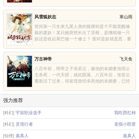
风雪狐妖志
寒山雨
世间第一只生来九尾人身的狐狸却是个不能觉醒修
炼的废妖！某日她突然长出了灵根，是继续做一只
妖还是收起尾巴做一个修士？ 面对是妖就是恶，要
么立刻死......
万古神帝
飞天鱼
八百年前，明帝之子张若尘，被他的未婚妻池瑶公
主杀死，一代天骄，就此陨落。八百年后，张若尘
重新活了过来，却发现曾经杀死他的未婚妻，已经
统一昆仑界，开辟......
强力推荐
[科幻]
宇宙职业选手
我吃西红柿
[科幻]
灵境行者
卖报小郎君
[仙侠]
蛊真人
蛊真人