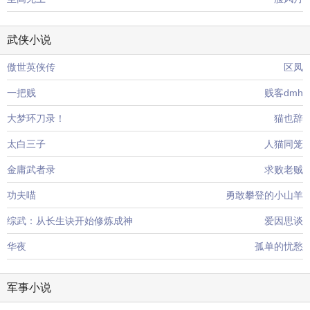
武侠小说
傲世英侠传
区凤
一把贱
贱客dmh
大梦环刀录！
猫也辞
太白三子
人猫同笼
金庸武者录
求败老贼
功夫喵
勇敢攀登的小山羊
综武：从长生诀开始修炼成神
爱因思谈
华夜
孤单的忧愁
军事小说