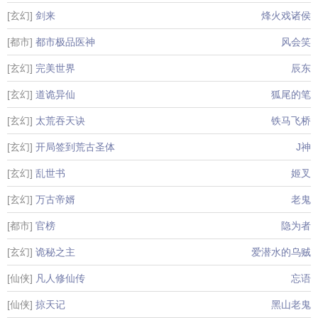
[玄幻]
剑来
烽火戏诸侯
[都市]
都市极品医神
风会笑
[玄幻]
完美世界
辰东
[玄幻]
道诡异仙
狐尾的笔
[玄幻]
太荒吞天诀
铁马飞桥
[玄幻]
开局签到荒古圣体
J神
[玄幻]
乱世书
姬叉
[玄幻]
万古帝婿
老鬼
[都市]
官榜
隐为者
[玄幻]
诡秘之主
爱潜水的乌贼
[仙侠]
凡人修仙传
忘语
[仙侠]
掠天记
黑山老鬼