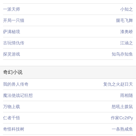
一派天师
小知之
开局一只猫
腿毛飞舞
萨满秘境
漆奥峤
古玩情仇传
江涵之
探灵游戏
知鸟亦知鱼
奇幻小说
我的兽人传奇
复仇之火赵日天
魔法使战记狂想
雨相随
万物上载
怒吼土拨鼠
仁者千悟
作家Cc2tPy
奇怪科技树
一条熟咸鱼