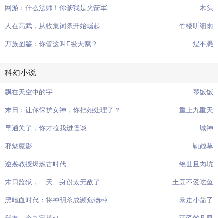
网游：什么法师！你爹我是火箭军
木头
人在高武，从收集词条开始崛起
竹楼听细雨
万族图鉴：你管这叫F级天赋？
煜不愚
科幻小说
飘在天空中的字
琴饭饭
末日：让你保护女神，你把她处理了？
重上九重天
早通关了，你才拉我进怪谈
城神
邪魅魔影
靰鞡草
逆袭教授爆燃古时代
绝世且肉坑
末日监狱，一天一身份太无敌了
土豆不爱吃鱼
黑暗血时代：将神明杀成濒危物种
暴走小茄子