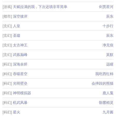
[游戏]
天赋拉满的我，下次还填非常简单
剑贯星河
[都市]
深空彼岸
辰东
[玄幻]
人皇
十步行
[玄幻]
圣墟
辰东
[玄幻]
太古神王
净无痕
[玄幻]
武炼巅峰
莫默
[科幻]
深海余烬
远瞳
[科幻]
吞噬星空
我吃西红柿
[科幻]
光明壁垒
会摔跤的熊猫
[科幻]
神明模拟器
鹿人戛
[科幻]
机武风暴
骷髅精灵
[科幻]
星火
九月酱