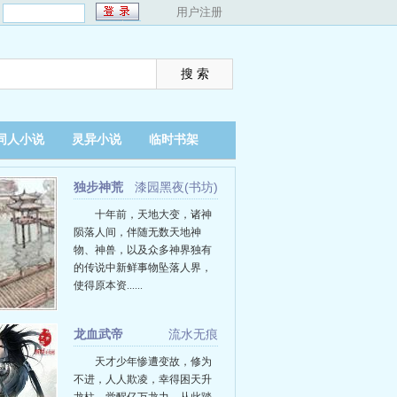
：
用户注册
同人小说
灵异小说
临时书架
独步神荒
漆园黑夜(书坊)
十年前，天地大变，诸神
陨落人间，伴随无数天地神
物、神兽，以及众多神界独有
的传说中新鲜事物坠落人界，
使得原本资......
龙血武帝
流水无痕
天才少年惨遭变故，修为
不进，人人欺凌，幸得困天升