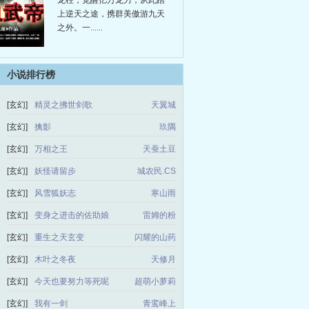
龙柱，觉醒亿万龙力，从此踏
上逆天之途，携群美傲游九天
之外。一......
小说排行榜
[玄幻]
精灵之拂世剑歌
天翼城
[玄幻]
擒影
玖隅
[玄幻]
万相之王
天蚕土豆
[玄幻]
妖怪请留步
城农民.CS
[玄幻]
风雪狐妖志
寒山雨
[玄幻]
变身之进击的佐助娘
雷姆的粉
[玄幻]
重生之天玄变
闪耀的山药
[玄幻]
木叶之冬夜
天修月
[玄幻]
今天也要努力等死呢
超萌小萝莉
[玄幻]
我有一剑
青鸾峰上