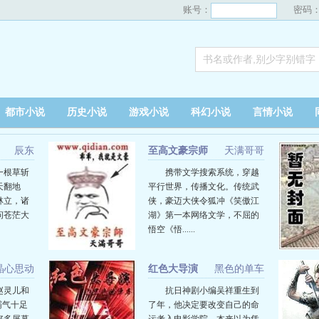
账号：
密码
都市小说
历史小说
游戏小说
科幻小说
言情小说
辰东
至高文豪宗师
天满哥哥
一根草斩
携带文学搜索系统，穿越
天翻地
平行世界，传播文化。传统武
林立，诸
侠，豪迈大侠令狐冲《笑傲江
问苍茫大
湖》第一本网络文学，不屈的
悟空《悟......
晶心思动
红色大导演
黑色的单车
赵灵儿和
抗日神剧小编吴祥重生到
那霸气十足
了年，他决定要改变自己的命