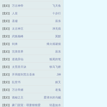
[玄幻]
万古神帝
飞天鱼
[玄幻]
人皇
十步行
[玄幻]
圣墟
辰东
[玄幻]
太古神王
净无痕
[玄幻]
武炼巅峰
莫默
[玄幻]
剑来
烽火戏诸侯
[玄幻]
完美世界
辰东
[玄幻]
道诡异仙
狐尾的笔
[玄幻]
太荒吞天诀
铁马飞桥
[玄幻]
开局签到荒古圣体
J神
[玄幻]
乱世书
姬叉
[玄幻]
万古帝婿
老鬼
[玄幻]
诡秘之主
爱潜水的乌贼
[玄幻]
豪门甜宠：萌妻狠狠爱
轻盈如水