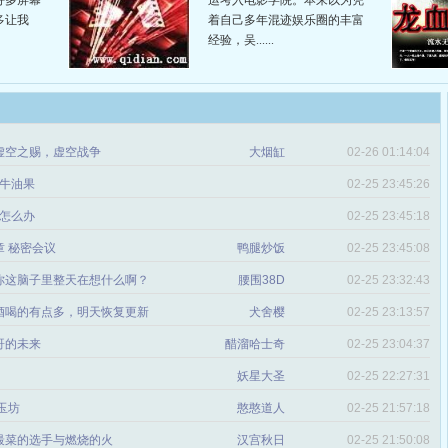
好多屏幕
运考入电影学院。本来以为凭
多让我
着自己多年混迹娱乐圈的丰富
经验，吴......
 虚空之赐，虚空战争
大烟缸
02-26 01:14:04
牛油果
02-25 23:45:26
怎么办
02-25 23:45:18
章 秘密会议
鸭腿炒饭
02-25 23:45:08
 你这脑子里整天在想什么啊？
腰围38D
02-25 23:32:43
酒喝的有点多，明天恢复更新
犬舍樱
02-25 23:13:57
利哥的未来
醋溜哈士奇
02-25 23:04:37
妖星大圣
02-25 22:27:31
玉坊
憨憨道人
02-25 21:57:18
 最菜的选手与燃烧的火
汉宫秋日
02-25 21:50:08