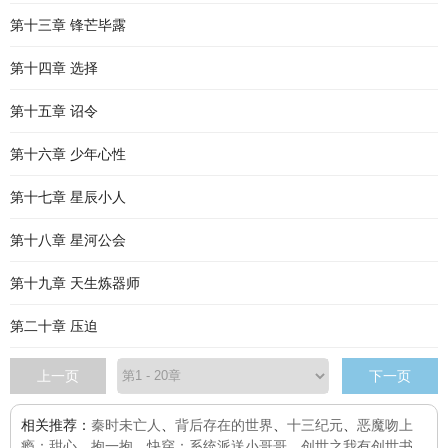
第十三章 锋芒毕露
第十四章 选择
第十五章 诏令
第十六章 少年心性
第十七章 星辰小人
第十八章 星河公会
第十九章 天生炼器师
第二十章 压迫
上一页
下一页
相关推荐：
秦时未亡人
、
背后存在的世界
、
十三纪元
、
恶魔吻上
瘾：甜心，抱一抱
、
快穿：系统派送小哥哥
、
创世之我有创世书
、