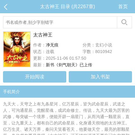
太古神王 目录 (共2267章)
首页
太古神王
作者：
净无痕
分类：玄幻小说
状态：连载
字数：8010942
更新：2025-11-06 01:57:50
最新：
新书《剑气朝天》已上传
开始阅读
加入书架
手机简介
九天大，天穹之上有九条星河，亿万星辰，皆为武命星辰，武道之
人，可沟通星辰，觉醒星魂，成武命修士。传说，九天大最为厉害的
武修，每突破一个境界，便能开辟一扇星门，从而沟通一颗星辰，直
至，让九重天上，都有自己的武命星辰，化身通天彻地的太古神王。
亿万生灵、诸天万界，秦问天笑看苍天，他要做天空，最亮的那颗星