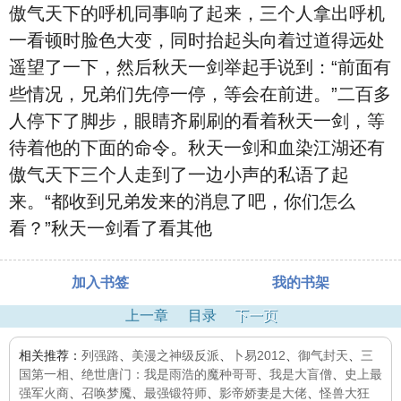
傲气天下的呼机同事响了起来，三个人拿出呼机
一看顿时脸色大变，同时抬起头向着过道得远处
遥望了一下，然后秋天一剑举起手说到：“前面有
些情况，兄弟们先停一停，等会在前进。”二百多
人停下了脚步，眼睛齐刷刷的看着秋天一剑，等
待着他的下面的命令。秋天一剑和血染江湖还有
傲气天下三个人走到了一边小声的私语了起
来。“都收到兄弟发来的消息了吧，你们怎么
看？”秋天一剑看了看其他
加入书签
我的书架
上一章
目录
下一页
相关推荐：
列强路
、
美漫之神级反派
、
卜易2012
、
御气封天
、
三
国第一相
、
绝世唐门：我是雨浩的魔种哥哥
、
我是大盲僧
、
史上最
强军火商
、
召唤梦魇
、
最强锻符师
、
影帝娇妻是大佬
、
怪兽大狂