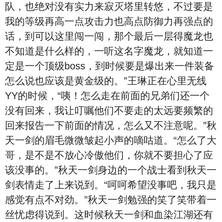
队，也绝对没有实力来寂灭塔里转悠，不过要是
我的等级再高一点攻击力也高点防御力再强点的
话，到可以这里闯一闯，那个最后一层得魔龙也
不知道是什么样的，一听这名字魔龙，就知道一
定是一个顶级boss，到时候要是爆出来一件装备
怎么说也应该是黄金级的。”王琳正在心里无线
YY的时候，“咦！怎么走在前面的兄弟们还一个
没有回来，我让叮嘱他们不要走的太远要频繁的
回来报告一下前面的情况，怎么又不注意呢。”秋
天一剑的眉毛微微皱起小声的嘀咕道。“怎么了大
哥，是不是不放心冷傲他们，你就不要担心了应
该没事的。”秋天一剑身边的一个战士看到秋天一
剑表情走了上来说到。“呵呵希望没事吧，我只是
感觉有点不对劲。”秋天一剑勉强的笑了笑带着一
丝忧虑得说到。这时候秋天一剑和血染江湖还有