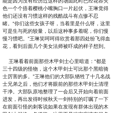
能是因为没有经历过这样的场面此时已经花容失
色一个个捂着樱桃小嘴胸口一片起伏，王琳觉得
他们还没有习惯这样的残酷战斗有点惨不忍
睹。“你们这些女孩子呀，当着里是什么呀，这里
可是生与死的较量，以后这种事多着呢，你们慢
慢习惯吧。”王琳笑呵呵得欣赏着那四处纷飞得血
花，看到后面几个美女法师被吓成的样子想到。
王琳看着前面那些木甲剑士心里暗道：“都是
三十四级的怪物，这个木甲剑士可比那个黑暗骑
士厉害的多。”王琳他们的大部队牺牲了十几名战
士兄弟之后，他们才将眼前的那些木甲剑士清理
干净。大部队原地整理了一会后又开始向着前面
进发，再出发得时候秋天一剑特别的叮嘱了一下
在前面引怪的刺客说如果在发现有群体出现的木