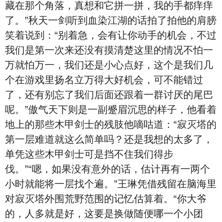
藏在那个角落，真想和它拼一拼，我的手都痒痒
了。”秋天一剑听到血染江湖的话拍了拍他的肩膀
笑着说到：“别着急，会有让你动手的机会，不过
我们是第一次来还没有摸清楚这里的情况不怕一
万就怕万一，我们还是小心点好，这个是我们几
个在游戏里扬名立万得大好机会，可不能错过
了，还有别忘了我们后面还跟着一群讨厌的尾巴
呢。”傲气天下则是一副蹙眉沉思的样子，他看着
地上的那些木甲剑士的残肢他嘀咕道：“寂灭塔的
第一层难道就这么简单吗？还是我想的太多了，
单凭这些木甲剑士可是挡不住我们得步
伐。”“嗯，如果没有意外的话，估计再有一两个
小时就能将一层找个遍。”王琳凭借残留在脑海里
对寂灭塔外围荒野范围的记忆估算着。“你大爷
的，人多就是好，这要是换做随便哪一个小团