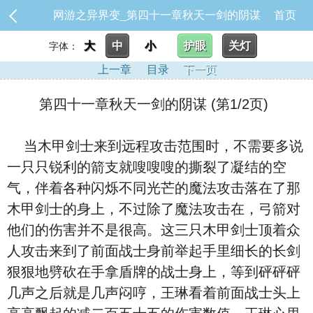
网游之异界变_第四十一章秋天一剑的阴谋
首页
大
中
小
护眼
关灯
字体：
上一章
目录
下一页
第四十一章秋天一剑的阴谋 (第1/2页)
当木甲剑士来到远程攻击范围时，不需要多说
一只只锐利的箭支就嗖嗖嗖的撕裂了凝结的空
气，伴着各种闪烁不同光芒的魔法攻击落在了那
木甲剑士的身上，不过除了魔法攻击在，弓箭对
他们的伤害并不是很高。这三只木甲剑士顶着众
人攻击来到了前面战士身前举起手里细长的长剑
狠狠地劈砍在手拿盾牌的战士身上，等到砰砰砰
几声之后就是几声闷哼，王琳看着前面战士头上