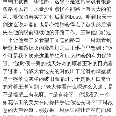
甲剑士就换一条道路，这里不是迷宫应该有很多
条路可以走，尽量少引点怪不能路上有太大的消
耗，要保留着实力对付后面的boss。听到秋天一
剑这么说刺客们也是心领神会得点了点头然后消
失在他的眼前继续他的开路工作。王琳他们转过
一个让他看了又看望了又忘的路口，王琳就看到
墙壁上那盏熄灭的魔晶灯之后王琳心里想到：“这
个可是我下次来这里单独和boss约会的有力保障
呀。”这时候一旁的战天好奇的顺着王琳的目光看
了过来，当战天看过去的时候出了光滑的墙壁就
是一盏落满灰尘的破旧魔晶灯，于是他开口奇怪
的对着王琳问到：“老大你看什么呢这么入迷，是
不是墙壁上有花呀。”“是有花呀，你没看到一个
如花似玉的美女在向你招手让你过去吗？”王琳故
意的大声说道，那效果王琳保证能让走在前面和