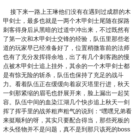
接下来一路上王琳他们没有在遇到过成群的木
甲剑士，最多也就是一两个木甲剑士尾随在探路
刺客得身后从黑暗的过道中冲出来，不过既然有
了第一次和木甲剑士交锋的经验，队伍里那些老
道的玩家早已经准备好了，位置稍微靠前的法师
也有了充分发挥得余地，出了有几个刺客跑的慢
点被木甲剑士追上挂外，其余的一个木甲剑士都
是有惊无险的斩杀，队伍也保持了充足的战斗
力。看着队伍正在缓缓向着寂灭塔里行进，秋天
一剑那紧缩的眉毛也舒展开来，脸上漏出一起笑
容。队伍中间的血染江湖几个快步追上秋天一剑
挥了挥手里的战斧粗声粗气的说到：“嘿嘿兄弟看
来挺顺利的呀，其实只要配合得当，那些死板的
木头怪物并不是问题，真不是到那只该死的boss