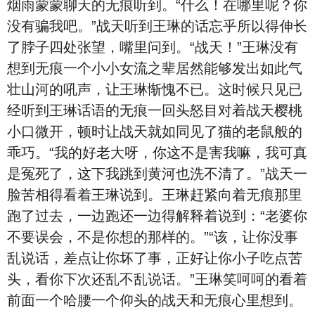
烟雨蒙蒙聊天的无痕听到。“什么！在哪里呢？你
没有骗我吧。”战天听到王琳的话忘乎所以得伸长
了脖子四处张望，嘴里问到。“战天！”王琳没有
想到无痕一个小小女流之辈居然能够发出如此气
壮山河的吼声，让王琳惭愧不已。这时候只见已
经听到王琳话语的无痕一回头怒目对着战天樱桃
小口微开，顿时让战天就如同见了猫的老鼠般的
乖巧。“我的好老大呀，你这不是害我嘛，我可真
是冤死了，这下我跳到黄河也洗不清了。”战天一
脸苦相得看着王琳说到。王琳赶紧向着无痕那里
跑了过去，一边跑还一边得解释着说到：“老婆你
不要误会，不是你想的那样的。”“该，让你没事
乱说话，差点让你坏了事，正好让你小子吃点苦
头，看你下次还乱不乱说话。”王琳笑呵呵的看着
前面一个哈腰一个仰头的战天和无痕心里想到。