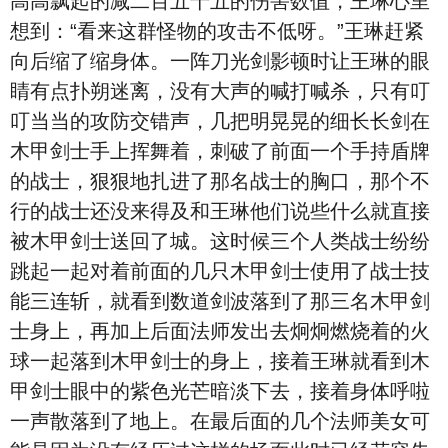
高高飘起的减二百五十五的伤害数值，王琳心里
想到：“看来这群怪物的攻击不低呀。”王琳赶紧
向后缩了缩身体。一阵刀光剑影顿时让王琳的眼
睛有点扑朔迷离，没有大声的喊打喊杀，只有叮
叮当当的攻防交错声，几把明晃晃的细长长剑在
木甲剑士手上挥舞着，刺破了前面一个手持盾牌
的战士，狠狠地扎进了那名战士的胸口，那个不
行的战士还没来得及和王琳他们说些什么就直接
被木甲剑士送回了城。这时候三个人类战士纷纷
跳起一起对着前面的几只木甲剑士使用了战士技
能三连斩，就看到数道剑波落到了那三名木甲剑
士身上，再加上后面法师发出去炯炯燃烧着的火
球一起落到木甲剑士的身上，接着王琳就看到木
甲剑士眼中的紫色光芒暗淡下去，接着身体呼啦
一声散落到了地上。在最后面的几个法师美女可