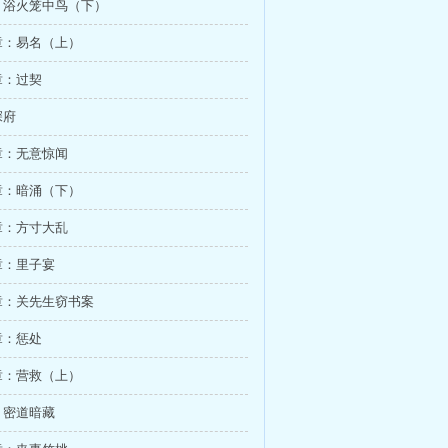
：浴火笼中鸟（下）
章：易名（上）
章：过契
深府
章：无意惊闻
章：暗涌（下）
章：方寸大乱
章：里子宴
章：关先生窃书案
章：惩处
章：营救（上）
：密道暗藏