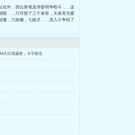
父在外，四位舅母及侍妾明争暗斗……这
阴暗……只可惜了三个表哥，大表哥为爱
姐傲，六姐傻，七姐才……混入斗争枯了
34天出现漏更，卡字留念