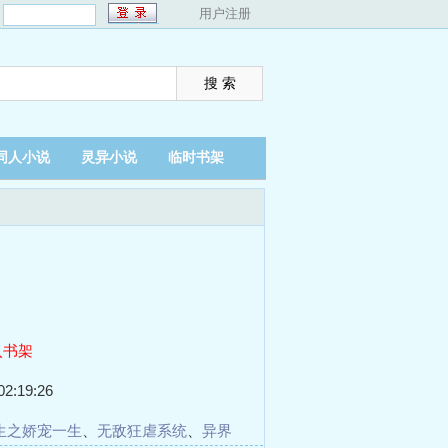
：
用户注册
同人小说
灵异小说
临时书架
入书架
2:19:26
生之娇宠一生
、
无敌狂虐系统
、
异界