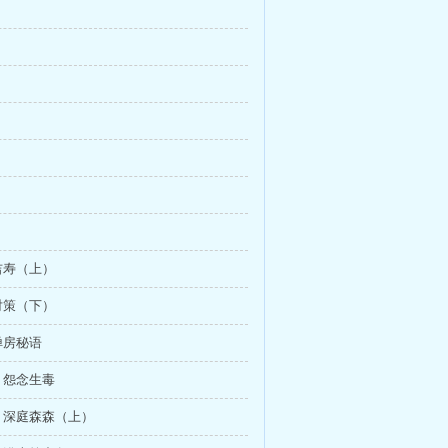
吉寿（上）
对策（下）
禅房秘语
：怨念生毒
：深庭森森（上）