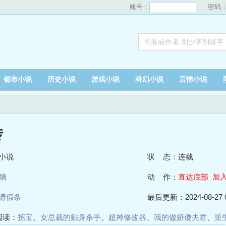
账号：
密码
都市小说
历史小说
游戏小说
科幻小说
言情小说
传
小说
状 态：连载
塘
动 作：
直达底部
加
请假条
最后更新：2024-08-27 0
阅读：
拣宝
、
女总裁的贴身杀手
、
超神修改器
、
我的傲娇傻夫君
、
重