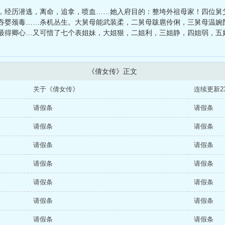
、
不朽道果
、
最强仙帝在都市
、
鬼域中的乡村派出所
，经历潜逃，离命，追拿，喷血……她入府目的：整垮外祖母家！四位舅
吞婴颈毒……杀机丛生。大舅母能武装柔，二舅母跋扈伶俐，三舅母温婉
最得卿心…又可惜了七个表姐妹，大姐狠，二姐利，三姐静，四姐弱，五
《倩女传》正文
关于《倩女传》
连续更新2
请假条
请假条
请假条
请假条
请假条
请假条
请假条
请假条
请假条
请假条
请假条
请假条
请假条
请假条