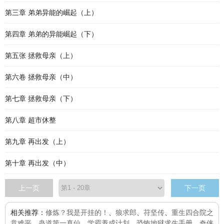
第三章 弟弟异能的崛起（上）
第四章 弟弟的异能崛起（下）
第五张 拯救母亲（上）
第六卷 拯救母亲（中）
第七章 拯救母亲（下）
第八章 超市休整
第九章 再出发（上）
第十章 再出发（中）
上一页
下一页
相关推荐：
修炼？我是开挂的！
、
狼求郎
、
苻坚传
、
重生四合院之
意难平
、
蛊道第一真仙
、
学霸养成计划
、
恐怖地狱求生手册
、
奇侠