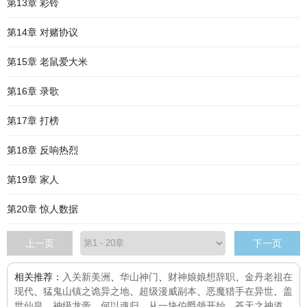
第13章 彩铃
第14章 对赌协议
第15章 老鼠爱大米
第16章 录歌
第17章 打榜
第18章 反响热烈
第19章 家人
第20章 惊人数据
上一页
下一页
相关推荐：
入关新美洲
、
华山神门
、
财神娘娘想辞职
、
金丹老祖在
现代
、
猛鬼山镇之诡异之地
、
超级漫威副本
、
恶魔猎手在异世
、
盖
世仙皇
、
神级龙帝
、
何以魂归
、
从一块伯爵领开始
、
苍天之神道
、