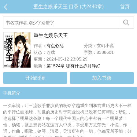
重生之娱乐天王 目录 (共2440章)
首页
重生之娱乐天王
作者：
有点心乱
分类：玄幻小说
状态：连载
字数：8388601
更新：2024-05-12 23:05:29
最新：
第1524章 哪有什么岁月静好
开始阅读
加入书架
手机简介
一次车祸，让三流歌手兼演员的杨铭穿越重生到和前世历史大不一样
的平行位面地球，前世的历史对于商业投机已没有任何帮助；所以，
他选择了明星这条路！每一个现代中国人的心中都有一个明星梦！
他，杨铭，就是想要站在这万人中央，享受那万丈荣光！小说，作
词，作曲，唱歌，钢琴，演员，导演所有的一切，他都无所不能！分