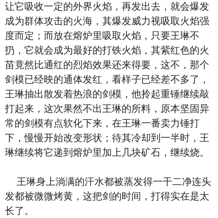
让它吸收一定的外界火焰，再发出去，就会爆发
成为群体攻击的火海，其爆发威力视吸取火焰强
度而定；而放在熔炉里吸取火焰，只要王琳不
扔，它就会成为最好的打铁火焰，其紫红色的火
苗竟然比通红的烈焰效果还来得要，这不，那个
剑模已经映的通体发红，看样子已经差不多了，
王琳抽出散发着热浪的剑模，他拎起重锤继续敲
打起来，这次果然不出王琳的所料，原本坚固异
常的剑模有点软化下来，在王琳一番卖力锤打
下，慢慢开始改变形状；待其冷却到一半时，王
琳继续将它递到熔炉里加上几块矿石，继续烧。
王琳身上淌满的汗水都被蒸发得一干二净连头
发都被微微烤黄，这把剑的时间，打得实在是太
长了。