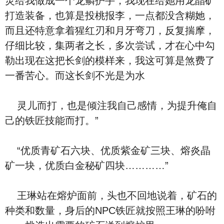
灵给我做成一个龙鳞护手，我现在给她用龙晶矿
打造装备，也算是投桃报李，一点都没含糊她，
而且还特意拿着猩红刃和月牙弯刀，反复揣摩，
仔细比较，集两者之长，多次尝试，才在心中勾
勒出现在这把长剑的模样来，我这可算是煞费了
一番苦心。而这长剑不光是为水
灵儿而打，也是倾注我自己感情，为提升俺自
己的铁匠技能而打。”
“优质青矿石六块、优质紫金矿三块、熔炎晶
矿一块，优质白金秘矿四块…………”
王琳站在熔炉面前，头也不回地说着，矿石的
种类和数量，身后的NPC铁匠就按照王琳的吩咐