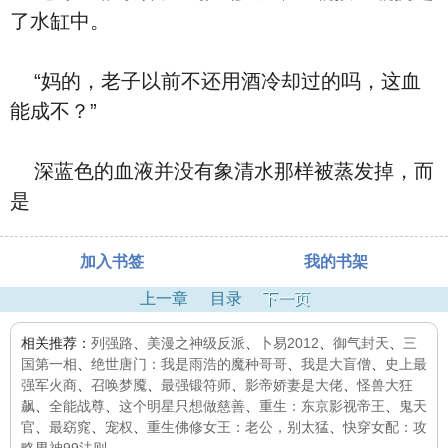
了水缸中。
“妈的，老子以前不还用酒冷却过的吗，这血
能成不？”
深蓝色的血液并没有象清水那样被蒸发掉，而
是
加入书签
我的书架
上一章
目录
下一页
相关推荐：
列强路
、
美漫之神级反派
、
卜易2012
、
御气封天
、
三
国第一相
、
绝世唐门：我是雨浩的魔种哥哥
、
我是大盲僧
、
史上最
强军火商
、
召唤梦魇
、
最强锻符师
、
影帝娇妻是大佬
、
怪兽大狂
飙
、
全能战尊
、
这个明星只想做慈善
、
重生：东京影视帝王
、
鬼天
官
、
最窈窕
、
宠权
、
重生佛修女王：老公，别太猛
、
快穿女配：攻