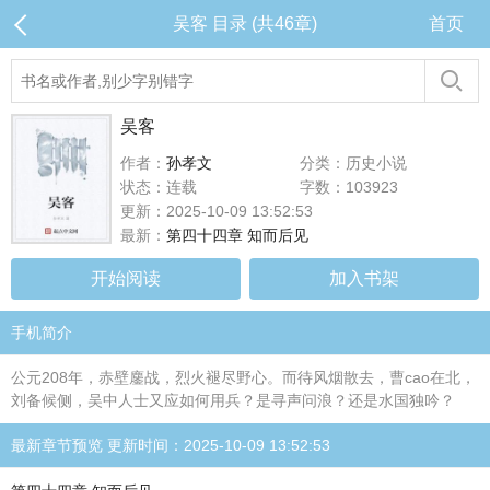
吴客 目录 (共46章)
首页
吴客
作者：
孙孝文
分类：历史小说
状态：连载
字数：103923
更新：2025-10-09 13:52:53
最新：
第四十四章 知而后见
开始阅读
加入书架
手机简介
公元208年，赤壁鏖战，烈火褪尽野心。而待风烟散去，曹cao在北，
刘备候侧，吴中人士又应如何用兵？是寻声问浪？还是水国独吟？
最新章节预览 更新时间：2025-10-09 13:52:53