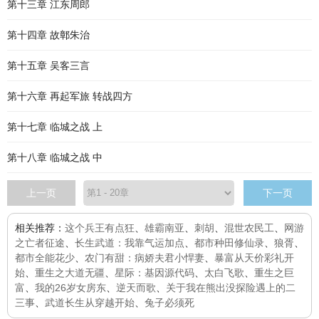
第十三章 江东周郎
第十四章 故鄣朱治
第十五章 吴客三言
第十六章 再起军旅 转战四方
第十七章 临城之战 上
第十八章 临城之战 中
上一页
下一页
相关推荐：
这个兵王有点狂
、
雄霸南亚
、
刺胡
、
混世农民工
、
网游
之亡者征途
、
长生武道：我靠气运加点
、
都市种田修仙录
、
狼胥
、
都市全能花少
、
农门有甜：病娇夫君小悍妻
、
暴富从天价彩礼开
始
、
重生之大道无疆
、
星际：基因源代码
、
太白飞歌
、
重生之巨
富
、
我的26岁女房东
、
逆天而歌
、
关于我在熊出没探险遇上的二
三事
、
武道长生从穿越开始
、
兔子必须死