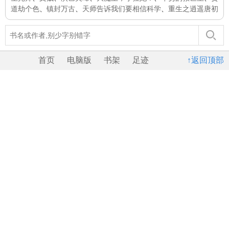
道劫个色
、
镇封万古
、
天师告诉我们要相信科学
、
重生之逍遥唐初
首页
电脑版
书架
足迹
↑返回顶部