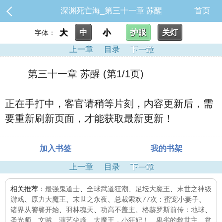
深渊死亡海_第三十一章 苏醒
首页
大
中
小
护眼
关灯
字体：
上一章
目录
下一章
第三十一章 苏醒 (第1/1页)
正在手打中，客官请稍等片刻，内容更新后，需
要重新刷新页面，才能获取最新更新！
加入书签
我的书架
上一章
目录
下一章
相关推荐：
最强鬼道士
、
全球武道狂潮
、
足坛大魔王
、
末世之神级
游戏
、
原力大魔王
、
末世之永夜
、
总裁索欢77次：蜜宠小妻子
、
诸界从饕餮开始
、
羽林魂天
、
功高不盖主
、
格赫罗斯前传：地球
、
圣光师
、
文贼
、
演艺尖峰
、
大魔王，小狂妃！
、
卑劣的救世主
、
贫